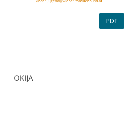
kinder-jugend@wiener-familienbund.at
PDF
OKIJA