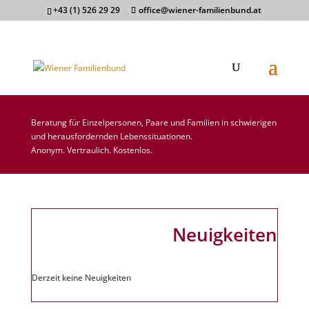
+43 (1) 526 29 29
office@wiener-familienbund.at
FAMILIENBERATUNG
Beratung für Einzelpersonen, Paare und Familien in schwierigen
und herausfordernden Lebenssituationen.
Anonym. Vertraulich. Kostenlos.
Neuigkeiten
Derzeit keine Neuigkeiten