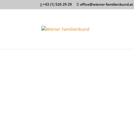
+43 (1) 526 29 29
office@wiener-familienbund.at
Willkommen beim
Familienbund!
Sechshauser Straße 48 / Stock 4 / Top 9 | 115
Der Wiener Familienbund bietet persönliche H
Fragen der Erziehung, bei Betreuung von Kin
und Rechtsfragen.
Nutzen Sie die Kompetenz und das Service uns