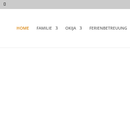
HOME
FAMILIE
OKIJA
FERIENBETREUUNG
 Wiener
0 Wien
ilfe, Tipps und Beratung bei Familienproblemen, bei
dern und Jugendlichen sowie bei Trennung, Scheidung
eres engagierten Teams für Ihre Familie!